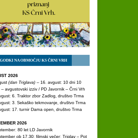
GODKI NA OBMOČJU KS ČRNI VRH
ST 2026
gust
(dan Triglava)
– 16. avgust: 10 dni 10
 – avgustovski izziv / PD Javornik – Črni Vrh
vgust: 6. Traktor zbor Zadlog, društvo Trma
vgust: 3. Sekaško tekmovanje, društvo Trma
vgust: 17. turnir Dama open, društvo Trma
EMBER 2026
ptember: 80 let LD Javornik
ptember ob 17.30: filmski večer:
Triglav – Pot