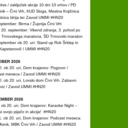
itve
/ zaključek akcije 10 dni 10 vrhov / PD
nik – Črni Vrh, KUD Sloga, Mestna Knjižnica
talnica Idrija ter Zavod UMMI #HN20
eptember: Birma / Župnija Črni Vrh
n 20. september: Vikend zdravja, 3. pohod po
h Trnovskega maratona, ŠD Trmovski maraton
eptember ob 20. uri: Stand up Rok Šrklep in
 Kapetanovič / UMMI #HN20
OBER 2026
0. ob 20. uri, Dom krajanov: Pogovor /
ast meseca / Zavod UMMI #HN20
0. ob 20. uri, Lovski dom Črni Vrh: Zabavni
kviz / Zavod UMMI #HN20
EMBER 2026
. ob 20. uri, Dom krajanov: Karaoke Night –
si svojo pijačo in akcija! #HN20
1. ob 20. uri, Dom krajanov: Podcast meseca:
 Kenk, MBK Črni Vrh / Zavod UMMI #HN20