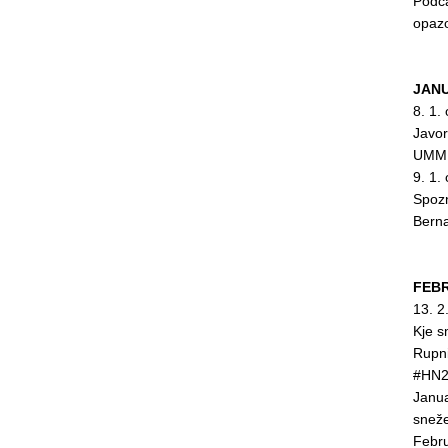
Podca
opaz
JANU
8. 1.
Javor
UMMI
9. 1.
Spozn
Bern
FEBR
13. 2
Kje s
Rupn
#HN2
Janua
snež
Febru