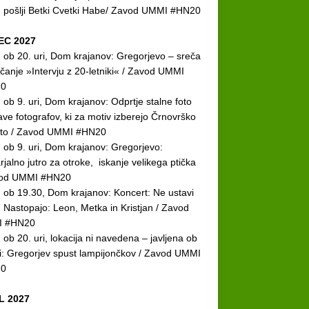
n pošlji Betki Cvetki Habe/ Zavod UMMI #HN20
C 2027
. ob 20. uri, Dom krajanov: Gregorjevo – sreča
ečanje »Intervju z 20-letniki« / Zavod UMMI
0
. ob 9. uri, Dom krajanov: Odprtje stalne foto
ave fotografov, ki za motiv izberejo Črnovrško
oto / Zavod UMMI #HN20
. ob 9. uri, Dom krajanov: Gregorjevo:
rjalno jutro za otroke, iskanje velikega ptička
vod UMMI #HN20
. ob 19.30, Dom krajanov: Koncert: Ne ustavi
. Nastopajo: Leon, Metka in Kristjan / Zavod
 #HN20
. ob 20. uri, lokacija ni navedena – javljena ob
vi: Gregorjev spust lampijončkov / Zavod UMMI
0
L 2027