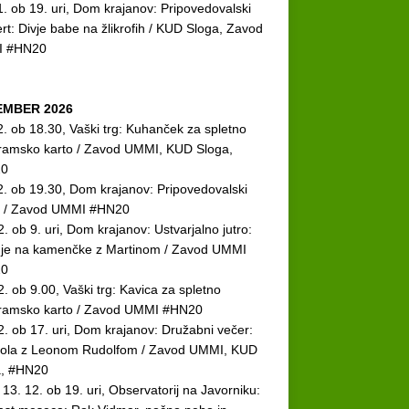
1. ob 19. uri, Dom krajanov: Pripovedovalski
rt: Divje babe na žlikrofih / KUD Sloga, Zavod
 #HN20
EMBER 2026
2. ob 18.30, Vaški trg: Kuhanček za spletno
ramsko karto / Zavod UMMI, KUD Sloga,
0
2. ob 19.30, Dom krajanov: Pripovedovalski
r / Zavod UMMI #HN20
2. ob 9. uri, Dom krajanov: Ustvarjalno jutro:
nje na kamenčke z Martinom / Zavod UMMI
0
2. ob 9.00, Vaški trg: Kavica za spletno
ramsko karto / Zavod UMMI #HN20
2. ob 17. uri, Dom krajanov: Družabni večer:
ola z Leonom Rudolfom / Zavod UMMI, KUD
a, #HN20
i 13. 12. ob 19. uri, Observatorij na Javorniku: