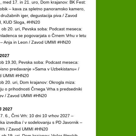
., med 17. in 21. uro, Dom krajanov: BK Fest:
bik – kava za spletno panoramsko kamero,
r družabnih iger, degustacija piva / Zavod
, KUD Sloga, #HN20
. ob 20. uri, Pevska soba: Podcast meseca:
ladenca se pogovarjata o Črnem Vrhu v letu
 – Anja in Leon / Zavod UMMI #HN20
2027
 ob 19.30, Pevska soba: Podcast meseca:
isno predavanje »Sama v Uzbekistanu« /
d UMMI #HN20
 ob 20. uri, Dom krajanov: Okrogla miza:
vju o prihodnosti Črnega Vrha s predsedniki
tev / Zavod UMMI #HN20
J 2027
7. 6., Črni Vrh: 10 dni 10 vrhov 2027 –
ska izvedba / v sodelovanju s PD Javornik –
 Vrh / Zavod UMMI #HN20
. ob 19. uri, Dom krajanov: Večer filmskih