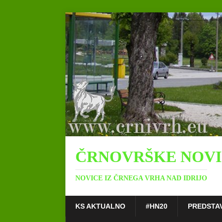
ČRNOVRŠKE NOV
NOVICE IZ ČRNEGA VRHA NAD IDRIJO
KS AKTUALNO
#HN20
PREDSTA