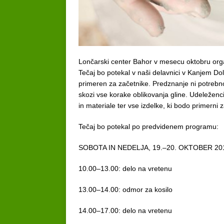
Lončarski center Bahor v mesecu oktobru orga
Tečaj bo potekal v naši delavnici v Kanjem Dolu
primeren za začetnike. Predznanje ni potrebno
skozi vse korake oblikovanja gline. Udeležen
in materiale ter vse izdelke, ki bodo primerni 
Tečaj bo potekal po predvidenem programu:
SOBOTA IN NEDELJA, 19.–20. OKTOBER 2019 
10.00–13.00: delo na vretenu
13.00–14.00: odmor za kosilo
14.00–17.00: delo na vretenu