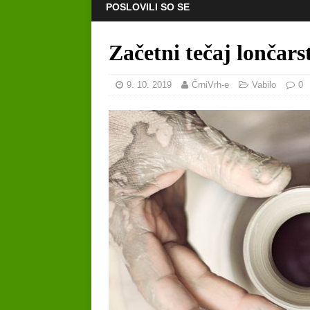
POSLOVILI SO SE
Začetni tečaj lončar
9. 10. 2019
ČrniVrh-e
Vabilo
0