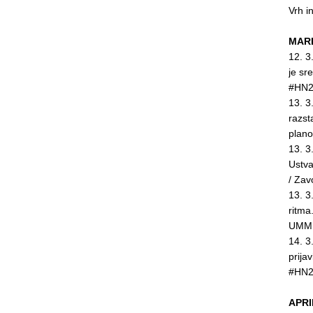
Vrh i
MARE
12. 3
je sr
#HN2
13. 3
razst
plan
13. 3
Ustva
/ Za
13. 3
ritma
UMMI
14. 3
prija
#HN2
APRI