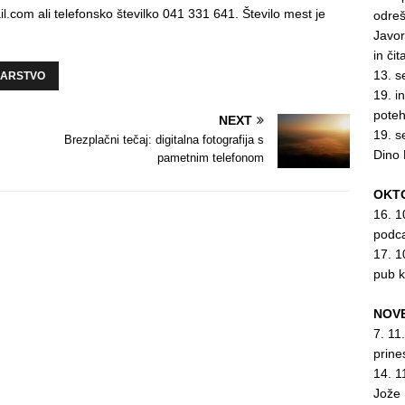
.com ali telefonsko številko 041 331 641. Število mest je
odreš
Javor
in či
13. s
ARSTVO
19. i
pote
NEXT
19. s
Brezplačni tečaj: digitalna fotografija s
Dino
pametnim telefonom
OKT
16. 1
podc
17. 1
pub 
NOV
7. 11
prine
14. 1
Jože