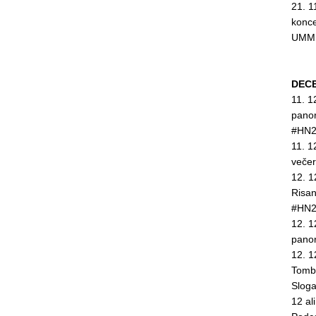
21. 1
konce
UMMI
DEC
11. 1
pano
#HN2
11. 1
veče
12. 1
Risa
#HN2
12. 1
pano
12. 1
Tomb
Slog
12 al