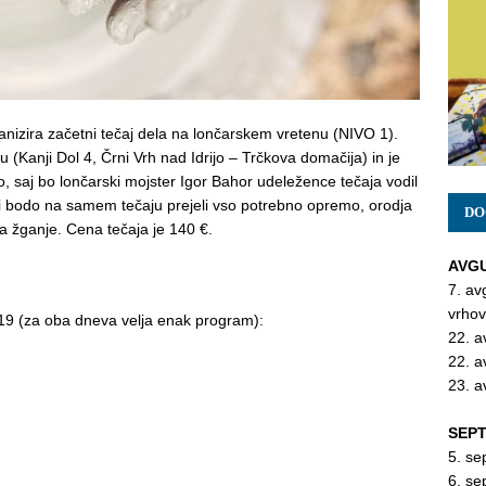
nizira začetni tečaj dela na lončarskem vretenu (NIVO 1).
 (Kanji Dol 4, Črni Vrh nad Idrijo – Trčkova domačija) in je
, saj bo lončarski mojster Igor Bahor udeležence tečaja vodil
ci bodo na samem tečaju prejeli vso potrebno opremo, orodja
DO
za žganje. Cena tečaja je 140 €.
AVGU
7. av
vrhov
(za oba dneva velja enak program):
22. a
22. a
23. a
SEPT
5. se
6. se