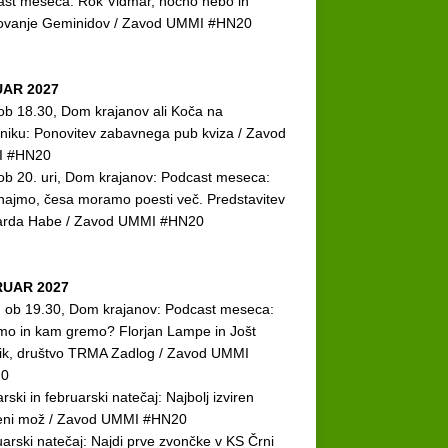
st meseca: Rok Vidmar, nočno nebo in
ovanje Geminidov / Zavod UMMI #HN20
AR 2027
 ob 18.30, Dom krajanov ali Koča na
niku: Ponovitev zabavnega pub kviza / Zavod
 #HN20
 ob 20. uri, Dom krajanov: Podcast meseca:
ajmo, česa moramo poesti več. Predstavitev
arda Habe / Zavod UMMI #HN20
UAR 2027
. ob 19.30, Dom krajanov: Podcast meseca:
mo in kam gremo? Florjan Lampe in Jošt
ik, društvo TRMA Zadlog / Zavod UMMI
0
rski in februarski natečaj: Najbolj izviren
eni mož / Zavod UMMI #HN20
arski natečaj: Najdi prve zvončke v KS Črni