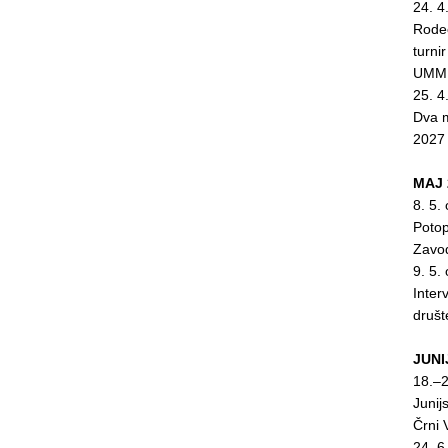
24. 4
Rodeo
turni
UMMI
25. 4
Dva m
2027
MAJ 
8. 5.
Potop
Zavo
9. 5.
Inter
druš
JUNI
18.–2
Junij
Črni
24. 6