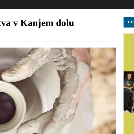
stva v Kanjem dolu
ČE