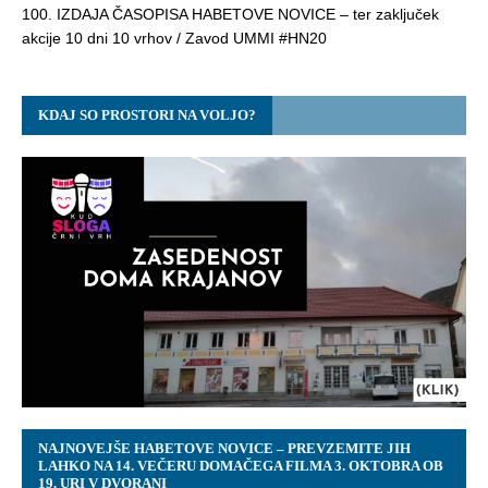
100. IZDAJA ČASOPISA HABETOVE NOVICE – ter zaključek
akcije 10 dni 10 vrhov / Zavod UMMI #HN20
KDAJ SO PROSTORI NA VOLJO?
NAJNOVEJŠE HABETOVE NOVICE – PREVZEMITE JIH
LAHKO NA 14. VEČERU DOMAČEGA FILMA 3. OKTOBRA OB
19. URI V DVORANI