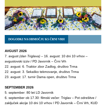
DOGODKI NA OBMOČJU KS ČRNI VRH
AVGUST 2026
7. avgust
(dan Triglava)
– 16. avgust: 10 dni 10 vrhov –
avgustovski izziv / PD Javornik – Črni Vrh
22. avgust: 6. Traktor zbor Zadlog, društvo Trma
22. avgust: 3. Sekaško tekmovanje, društvo Trma
23. avgust: 17. turnir Dama open, društvo Trma
SEPTEMBER 2026
5. september: 80 let LD Javornik
6. september ob 17.30: filmski večer:
Triglav – Pot odrešitve
/
zaključek akcije 10 dni 10 vrhov / PD Javornik – Črni Vrh, KUD