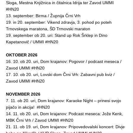
Sloga, Mestna Knjižnica in čitalnica Idrija ter Zavod UMMI
#HN20
13. september: Birma / Župnija Črni Vrh
19. in 20. september: Vikend zdravja, 3. pohod po poteh
Trnovskega maratona, ŠD Trmovski maraton
19. september ob 20. uri: Stand up Rok Šrklep in Dino
Kapetanovič / UMMI #HN20
OKTOBER 2026
16. 10. ob 20. uri, Dom krajanov: Pogovor / podcast meseca /
Zavod UMMI #HN20
17. 10. ob 20. uri, Lovski dom Črni Vrh: Zabavni pub kviz /
Zavod UMMI #HN20
NOVEMBER 2026
7. 11. ob 20. uri, Dom krajanov: Karaoke Night – prinesi svojo
pijačo in akcija! #HN20
14. 11. ob 20. uri, Dom krajanov: Podcast meseca: Jože Kenk,
MBK Črni Vrh / Zavod UMMI #HN20
21. 11. ob 19. uri, Dom krajanov: Pripovedovalski koncert: Divje