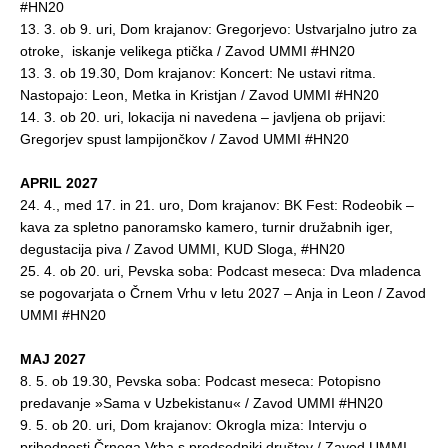
#HN20
13. 3. ob 9. uri, Dom krajanov: Gregorjevo: Ustvarjalno jutro za
otroke, iskanje velikega ptička / Zavod UMMI #HN20
13. 3. ob 19.30, Dom krajanov: Koncert: Ne ustavi ritma.
Nastopajo: Leon, Metka in Kristjan / Zavod UMMI #HN20
14. 3. ob 20. uri, lokacija ni navedena – javljena ob prijavi:
Gregorjev spust lampijončkov / Zavod UMMI #HN20
APRIL 2027
24. 4., med 17. in 21. uro, Dom krajanov: BK Fest: Rodeobik –
kava za spletno panoramsko kamero, turnir družabnih iger,
degustacija piva / Zavod UMMI, KUD Sloga, #HN20
25. 4. ob 20. uri, Pevska soba: Podcast meseca: Dva mladenca
se pogovarjata o Črnem Vrhu v letu 2027 – Anja in Leon / Zavod
UMMI #HN20
MAJ 2027
8. 5. ob 19.30, Pevska soba: Podcast meseca: Potopisno
predavanje »Sama v Uzbekistanu« / Zavod UMMI #HN20
9. 5. ob 20. uri, Dom krajanov: Okrogla miza: Intervju o
prihodnosti Črnega Vrha s predsedniki društev / Zavod UMMI