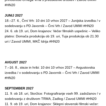
#HN20
JUNIJ 2027
18.–27. 6., Črni Vrh: 10 dni 10 vrhov 2027 – Junijska izvedba / v
sodelovanju s PD Javornik – Črni Vrh / Zavod UMMI #HN20
24. 6. ob 19. uri, Dom krajanov: Večer filmskih uspešnic – Veliko
platno: Domača produkcija ob 19. uri, Tuja produkcija ob 21.30
uri / Zavod UMMI, MKČ Idrija #HN20
AVGUST 2027
7.–16. 8., steze in hribi: 10 dni 10 vrhov 2027 – Avgustovska
izvedba / v sodelovanju s PD Javornik – Črni Vrh / Zavod UMMI
#HN20
SEPTEMBER 2027
11. 9. ob 18. uri, Storžice: Fotografiranje vseh 99. zadožanov / v
sodelovanju z društvom TRMA, Zadlog / Zavod UMMI #HN20
11. 9. ob 19. uri, Dom krajanov: Sklepni slovenski filmski večer: