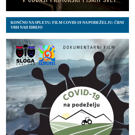
KONČNO NA SPLETU: FILM COVID-19 NA PODEŽELJU: ČRNI
VRH NAD IDRIJO