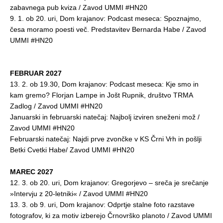
zabavnega pub kviza / Zavod UMMI #HN20
9. 1. ob 20. uri, Dom krajanov: Podcast meseca: Spoznajmo,
česa moramo poesti več. Predstavitev Bernarda Habe / Zavod
UMMI #HN20
FEBRUAR 2027
13. 2. ob 19.30, Dom krajanov: Podcast meseca: Kje smo in
kam gremo? Florjan Lampe in Jošt Rupnik, društvo TRMA
Zadlog / Zavod UMMI #HN20
Januarski in februarski natečaj: Najbolj izviren sneženi mož /
Zavod UMMI #HN20
Februarski natečaj: Najdi prve zvončke v KS Črni Vrh in pošlji
Betki Cvetki Habe/ Zavod UMMI #HN20
MAREC 2027
12. 3. ob 20. uri, Dom krajanov: Gregorjevo – sreča je srečanje
»Intervju z 20-letniki« / Zavod UMMI #HN20
13. 3. ob 9. uri, Dom krajanov: Odprtje stalne foto razstave
fotografov, ki za motiv izberejo Črnovrško planoto / Zavod UMMI