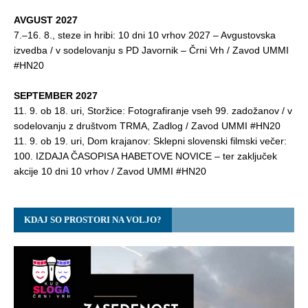
AVGUST 2027
7.–16. 8., steze in hribi: 10 dni 10 vrhov 2027 – Avgustovska
izvedba / v sodelovanju s PD Javornik – Črni Vrh / Zavod UMMI
#HN20
SEPTEMBER 2027
11. 9. ob 18. uri, Storžice: Fotografiranje vseh 99. zadožanov / v
sodelovanju z društvom TRMA, Zadlog / Zavod UMMI #HN20
11. 9. ob 19. uri, Dom krajanov: Sklepni slovenski filmski večer:
100. IZDAJA ČASOPISA HABETOVE NOVICE – ter zaključek
akcije 10 dni 10 vrhov / Zavod UMMI #HN20
KDAJ SO PROSTORI NA VOLJO?