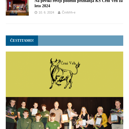
Na pevski reviji podelili priznanja KS Črni Vrh za
leto 2024
10. 6. 2024
ČrniVrh-e
ČESTITAMO!