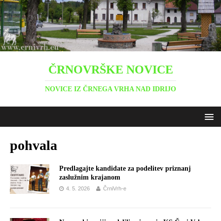
ČRNOVRŠKE NOVICE
NOVICE IZ ČRNEGA VRHA NAD IDRIJO
pohvala
Predlagajte kandidate za podelitev priznanj
zaslužnim krajanom
4. 5. 2026
ČrniVrh-e