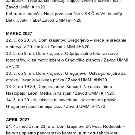
Januarski in februarski natečaj: Najbolj izviren sneženi mož /
Zavod UMMI #HN20
Februarski natečaj: Najdi prve zvončke v KS Črni Vrh in pošlji
Betki Cvetki Habe/ Zavod UMMI #HN20
MAREC 2027
12. 3. ob 20. uri, Dom krajanov: Gregorjevo – sreča je srečanje
»Intervju z 20-letniki« / Zavod UMMI #HN20
13. 3. ob 9. uri, Dom krajanov: Odprtje stalne foto razstave
fotografov, ki za motiv izberejo Črnovrško planoto / Zavod UMMI
#HN20
13. 3. ob 9. uri, Dom krajanov: Gregorjevo: Ustvarjalno jutro za
otroke, iskanje velikega ptička / Zavod UMMI #HN20
13. 3. ob 19.30, Dom krajanov: Koncert: Ne ustavi ritma.
Nastopajo: Leon, Metka in Kristjan / Zavod UMMI #HN20
14. 3. ob 20. uri, lokacija ni navedena – javljena ob prijavi:
Gregorjev spust lampijončkov / Zavod UMMI #HN20
APRIL 2027
24. 4., med 17. in 21. uro, Dom krajanov: BK Fest: Rodeobik –
kava za spletno panoramsko kamero, turnir družabnih iger,