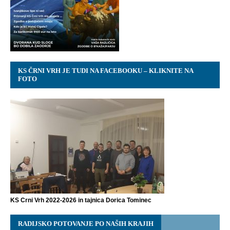
KS ČRNI VRH JE TUDI NA FACEBOOKU – KLIKNITE NA
FOTO
KS Crni Vrh 2022-2026 in tajnica Dorica Tominec
RADIJSKO POTOVANJE PO NAŠIH KRAJIH