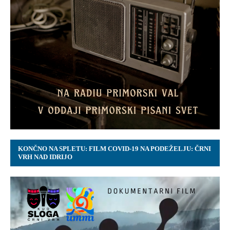
KONČNO NA SPLETU: FILM COVID-19 NA PODEŽELJU: ČRNI
VRH NAD IDRIJO