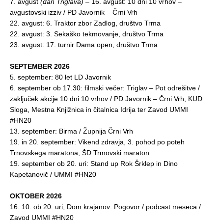
7. avgust
(dan Triglava)
– 16. avgust: 10 dni 10 vrhov –
avgustovski izziv / PD Javornik – Črni Vrh
22. avgust: 6. Traktor zbor Zadlog, društvo Trma
22. avgust: 3. Sekaško tekmovanje, društvo Trma
23. avgust: 17. turnir Dama open, društvo Trma
SEPTEMBER 2026
5. september: 80 let LD Javornik
6. september ob 17.30: filmski večer:
Triglav – Pot odrešitve
/
zaključek akcije 10 dni 10 vrhov / PD Javornik – Črni Vrh, KUD
Sloga, Mestna Knjižnica in čitalnica Idrija ter Zavod UMMI
#HN20
13. september: Birma / Župnija Črni Vrh
19. in 20. september: Vikend zdravja, 3. pohod po poteh
Trnovskega maratona, ŠD Trmovski maraton
19. september ob 20. uri: Stand up Rok Šrklep in Dino
Kapetanovič / UMMI #HN20
OKTOBER 2026
16. 10. ob 20. uri, Dom krajanov: Pogovor / podcast meseca /
Zavod UMMI #HN20