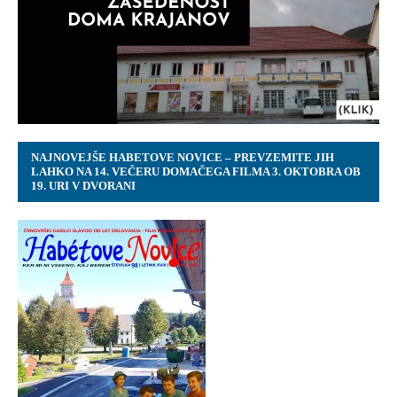
NAJNOVEJŠE HABETOVE NOVICE – PREVZEMITE JIH
LAHKO NA 14. VEČERU DOMAČEGA FILMA 3. OKTOBRA OB
19. URI V DVORANI