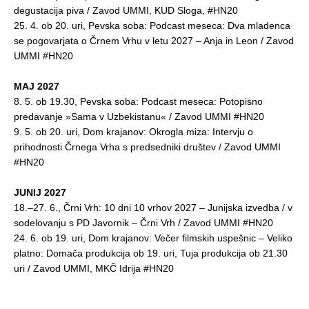
degustacija piva / Zavod UMMI, KUD Sloga, #HN20
25. 4. ob 20. uri, Pevska soba: Podcast meseca: Dva mladenca
se pogovarjata o Črnem Vrhu v letu 2027 – Anja in Leon / Zavod
UMMI #HN20
MAJ 2027
8. 5. ob 19.30, Pevska soba: Podcast meseca: Potopisno
predavanje »Sama v Uzbekistanu« / Zavod UMMI #HN20
9. 5. ob 20. uri, Dom krajanov: Okrogla miza: Intervju o
prihodnosti Črnega Vrha s predsedniki društev / Zavod UMMI
#HN20
JUNIJ 2027
18.–27. 6., Črni Vrh: 10 dni 10 vrhov 2027 – Junijska izvedba / v
sodelovanju s PD Javornik – Črni Vrh / Zavod UMMI #HN20
24. 6. ob 19. uri, Dom krajanov: Večer filmskih uspešnic – Veliko
platno: Domača produkcija ob 19. uri, Tuja produkcija ob 21.30
uri / Zavod UMMI, MKČ Idrija #HN20