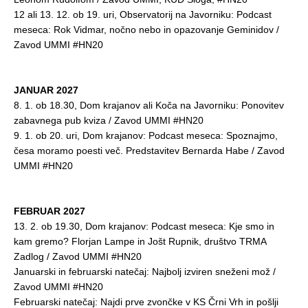
12 ali 13. 12. ob 19. uri, Observatorij na Javorniku: Podcast
meseca: Rok Vidmar, nočno nebo in opazovanje Geminidov /
Zavod UMMI #HN20
JANUAR 2027
8. 1. ob 18.30, Dom krajanov ali Koča na Javorniku: Ponovitev
zabavnega pub kviza / Zavod UMMI #HN20
9. 1. ob 20. uri, Dom krajanov: Podcast meseca: Spoznajmo,
česa moramo poesti več. Predstavitev Bernarda Habe / Zavod
UMMI #HN20
FEBRUAR 2027
13. 2. ob 19.30, Dom krajanov: Podcast meseca: Kje smo in
kam gremo? Florjan Lampe in Jošt Rupnik, društvo TRMA
Zadlog / Zavod UMMI #HN20
Januarski in februarski natečaj: Najbolj izviren sneženi mož /
Zavod UMMI #HN20
Februarski natečaj: Najdi prve zvončke v KS Črni Vrh in pošlji