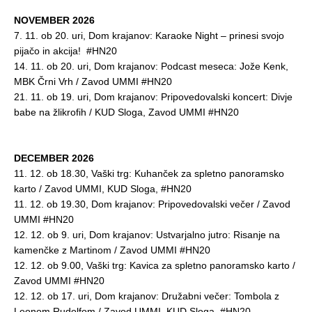
NOVEMBER 2026
7. 11. ob 20. uri, Dom krajanov: Karaoke Night – prinesi svojo
pijačo in akcija! #HN20
14. 11. ob 20. uri, Dom krajanov: Podcast meseca: Jože Kenk,
MBK Črni Vrh / Zavod UMMI #HN20
21. 11. ob 19. uri, Dom krajanov: Pripovedovalski koncert: Divje
babe na žlikrofih / KUD Sloga, Zavod UMMI #HN20
DECEMBER 2026
11. 12. ob 18.30, Vaški trg: Kuhanček za spletno panoramsko
karto / Zavod UMMI, KUD Sloga, #HN20
11. 12. ob 19.30, Dom krajanov: Pripovedovalski večer / Zavod
UMMI #HN20
12. 12. ob 9. uri, Dom krajanov: Ustvarjalno jutro: Risanje na
kamenčke z Martinom / Zavod UMMI #HN20
12. 12. ob 9.00, Vaški trg: Kavica za spletno panoramsko karto /
Zavod UMMI #HN20
12. 12. ob 17. uri, Dom krajanov: Družabni večer: Tombola z
Leonom Rudolfom / Zavod UMMI, KUD Sloga, #HN20