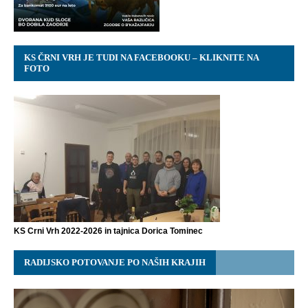
KS ČRNI VRH JE TUDI NA FACEBOOKU – KLIKNITE NA
FOTO
KS Crni Vrh 2022-2026 in tajnica Dorica Tominec
RADIJSKO POTOVANJE PO NAŠIH KRAJIH