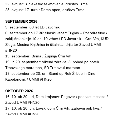
22. avgust: 3. Sekaško tekmovanje, društvo Trma
23. avgust: 17. turnir Dama open, društvo Trma
SEPTEMBER 2026
5. september: 80 let LD Javornik
6. september ob 17.30: filmski večer:
Triglav – Pot odrešitve
/
zaključek akcije 10 dni 10 vrhov / PD Javornik – Črni Vrh, KUD
Sloga, Mestna Knjižnica in čitalnica Idrija ter Zavod UMMI
#HN20
13. september: Birma / Župnija Črni Vrh
19. in 20. september: Vikend zdravja, 3. pohod po poteh
Trnovskega maratona, ŠD Trmovski maraton
19. september ob 20. uri: Stand up Rok Šrklep in Dino
Kapetanovič / UMMI #HN20
OKTOBER 2026
16. 10. ob 20. uri, Dom krajanov: Pogovor / podcast meseca /
Zavod UMMI #HN20
17. 10. ob 20. uri, Lovski dom Črni Vrh: Zabavni pub kviz /
Zavod UMMI #HN20