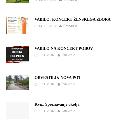
VABILO: KONCERT ŽENSKEGA ZBORA
14. 11. 2016
ČrniVrh-e
VABILO NA KONCERT POBOV
8. 11. 2016
ČrniVrh-e
OBVESTILO: NOVA POT
8. 11. 2016
ČrniVrh-e
Kviz: Spoznavanje okolja
3. 11. 2016
ČrniVrh-e