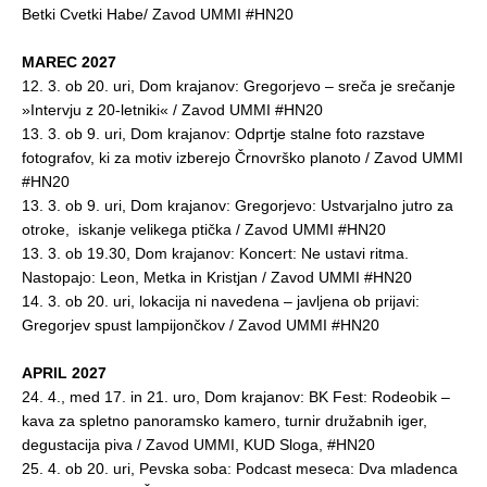
Betki Cvetki Habe/ Zavod UMMI #HN20
MAREC 2027
12. 3. ob 20. uri, Dom krajanov: Gregorjevo – sreča je srečanje
»Intervju z 20-letniki« / Zavod UMMI #HN20
13. 3. ob 9. uri, Dom krajanov: Odprtje stalne foto razstave
fotografov, ki za motiv izberejo Črnovrško planoto / Zavod UMMI
#HN20
13. 3. ob 9. uri, Dom krajanov: Gregorjevo: Ustvarjalno jutro za
otroke, iskanje velikega ptička / Zavod UMMI #HN20
13. 3. ob 19.30, Dom krajanov: Koncert: Ne ustavi ritma.
Nastopajo: Leon, Metka in Kristjan / Zavod UMMI #HN20
14. 3. ob 20. uri, lokacija ni navedena – javljena ob prijavi:
Gregorjev spust lampijončkov / Zavod UMMI #HN20
APRIL 2027
24. 4., med 17. in 21. uro, Dom krajanov: BK Fest: Rodeobik –
kava za spletno panoramsko kamero, turnir družabnih iger,
degustacija piva / Zavod UMMI, KUD Sloga, #HN20
25. 4. ob 20. uri, Pevska soba: Podcast meseca: Dva mladenca