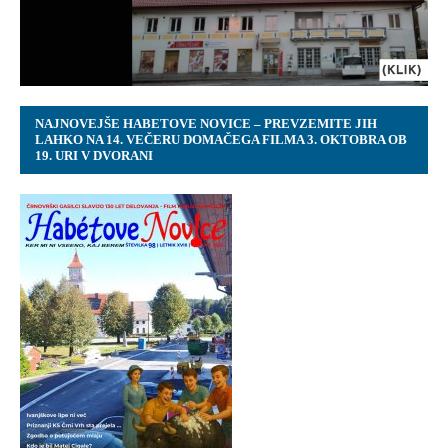
NAJNOVEJŠE HABETOVE NOVICE – PREVZEMITE JIH
LAHKO NA 14. VEČERU DOMAČEGA FILMA 3. OKTOBRA OB
19. URI V DVORANI