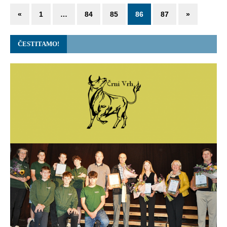
«
1
…
84
85
86
87
»
ČESTITAMO!