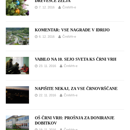
DREVESCE ŽELJA
7. 12. 2016
ČrniVrh-e
KOMENTAR: VSE NAGRADE V IDRIJO
6. 12. 2016
ČrniVrh-e
VABILO NA 10. SEJO SVETA KS ČRNI VRH
23. 11. 2016
ČrniVrh-e
NAPIŠITE NEKAJ, ZA VSE ČRNOVRŠČANE
22. 11. 2016
ČrniVrh-e
OŠ ČRNI VRH: PROŠNJA ZA DONIRANJE
DOBITKOV
19. 11. 2016
ČrniVrh-e