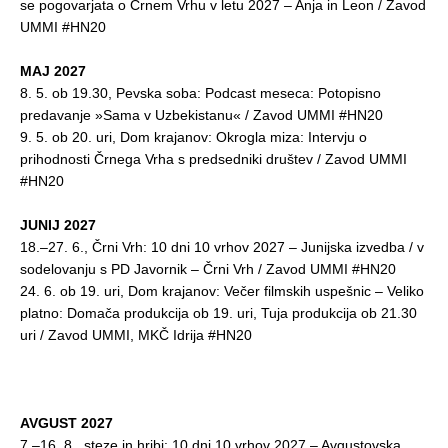
se pogovarjata o Črnem Vrhu v letu 2027 – Anja in Leon / Zavod
UMMI #HN20
MAJ 2027
8. 5. ob 19.30, Pevska soba: Podcast meseca: Potopisno
predavanje »Sama v Uzbekistanu« / Zavod UMMI #HN20
9. 5. ob 20. uri, Dom krajanov: Okrogla miza: Intervju o
prihodnosti Črnega Vrha s predsedniki društev / Zavod UMMI
#HN20
JUNIJ 2027
18.–27. 6., Črni Vrh: 10 dni 10 vrhov 2027 – Junijska izvedba / v
sodelovanju s PD Javornik – Črni Vrh / Zavod UMMI #HN20
24. 6. ob 19. uri, Dom krajanov: Večer filmskih uspešnic – Veliko
platno: Domača produkcija ob 19. uri, Tuja produkcija ob 21.30
uri / Zavod UMMI, MKČ Idrija #HN20
AVGUST 2027
7.–16. 8., steze in hribi: 10 dni 10 vrhov 2027 – Avgustovska