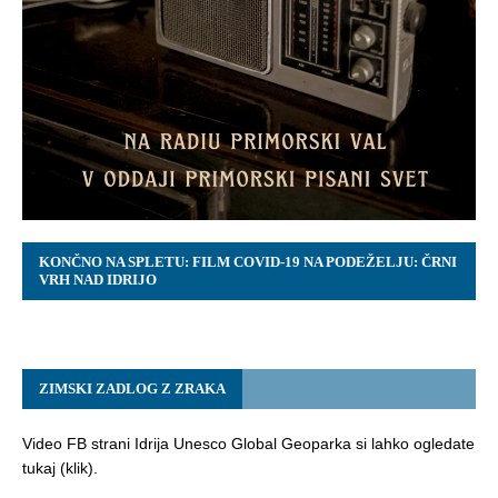
KONČNO NA SPLETU: FILM COVID-19 NA PODEŽELJU: ČRNI
VRH NAD IDRIJO
ZIMSKI ZADLOG Z ZRAKA
Video FB strani Idrija Unesco Global Geoparka si lahko ogledate
tukaj (klik).