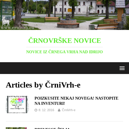
ČRNOVRŠKE NOVICE
NOVICE IZ ČRNEGA VRHA NAD IDRIJO
Articles by
ČrniVrh-e
POIZKUSITE NEKAJ NOVEGA! NASTOPITE
NA INVENTURI!
8. 12. 2016
ČrniVrh-e