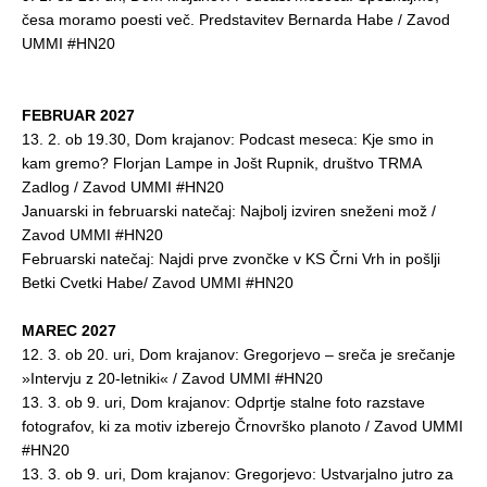
česa moramo poesti več. Predstavitev Bernarda Habe / Zavod
UMMI #HN20
FEBRUAR 2027
13. 2. ob 19.30, Dom krajanov: Podcast meseca: Kje smo in
kam gremo? Florjan Lampe in Jošt Rupnik, društvo TRMA
Zadlog / Zavod UMMI #HN20
Januarski in februarski natečaj: Najbolj izviren sneženi mož /
Zavod UMMI #HN20
Februarski natečaj: Najdi prve zvončke v KS Črni Vrh in pošlji
Betki Cvetki Habe/ Zavod UMMI #HN20
MAREC 2027
12. 3. ob 20. uri, Dom krajanov: Gregorjevo – sreča je srečanje
»Intervju z 20-letniki« / Zavod UMMI #HN20
13. 3. ob 9. uri, Dom krajanov: Odprtje stalne foto razstave
fotografov, ki za motiv izberejo Črnovrško planoto / Zavod UMMI
#HN20
13. 3. ob 9. uri, Dom krajanov: Gregorjevo: Ustvarjalno jutro za