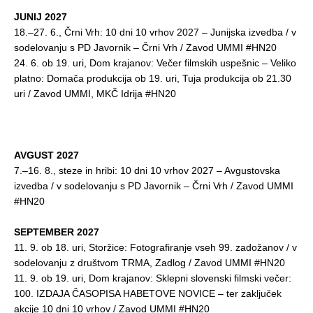
JUNIJ 2027
18.–27. 6., Črni Vrh: 10 dni 10 vrhov 2027 – Junijska izvedba / v
sodelovanju s PD Javornik – Črni Vrh / Zavod UMMI #HN20
24. 6. ob 19. uri, Dom krajanov: Večer filmskih uspešnic – Veliko
platno: Domača produkcija ob 19. uri, Tuja produkcija ob 21.30
uri / Zavod UMMI, MKČ Idrija #HN20
AVGUST 2027
7.–16. 8., steze in hribi: 10 dni 10 vrhov 2027 – Avgustovska
izvedba / v sodelovanju s PD Javornik – Črni Vrh / Zavod UMMI
#HN20
SEPTEMBER 2027
11. 9. ob 18. uri, Storžice: Fotografiranje vseh 99. zadožanov / v
sodelovanju z društvom TRMA, Zadlog / Zavod UMMI #HN20
11. 9. ob 19. uri, Dom krajanov: Sklepni slovenski filmski večer:
100. IZDAJA ČASOPISA HABETOVE NOVICE – ter zaključek
akcije 10 dni 10 vrhov / Zavod UMMI #HN20