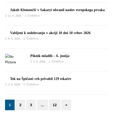
Jakob Klemenčič v Sakaryi ubranil naslov evropskega prvaka
11. 6. 2026
ČrniVrh-e
Vabljeni k sodelovanju v akciji 10 dni 10 vrhov 2026
5. 6. 2026
ČrniVrh-e
Piknik mladih – 6. junija
2. 6. 2026
ČrniVrh-e
Tek na Špičasti vrh privabil 129 tekačev
2. 6. 2026
ČrniVrh-e
1
2
3
…
12
»