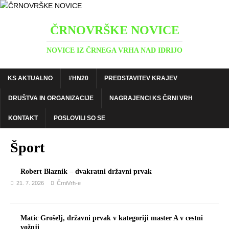
ČRNOVRŠKE NOVICE
NOVICE IZ ČRNEGA VRHA NAD IDRIJO
KS AKTUALNO
#HN20
PREDSTAVITEV KRAJEV
DRUŠTVA IN ORGANIZACIJE
NAGRAJENCI KS ČRNI VRH
KONTAKT
POSLOVILI SO SE
Šport
Robert Blaznik – dvakratni državni prvak
21. 7. 2026
ČrniVrh-e
Matic Grošelj, državni prvak v kategoriji master A v cestni
vožnji