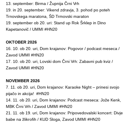
13. september: Birma / Župnija Črni Vrh
19. in 20. september: Vikend zdravja, 3. pohod po poteh
Trnovskega maratona, ŠD Trmovski maraton
19. september ob 20. uri: Stand up Rok Šrklep in Dino
Kapetanovič / UMMI #HN20
OKTOBER 2026
16. 10. ob 20. uri, Dom krajanov: Pogovor / podcast meseca /
Zavod UMMI #HN20
17. 10. ob 20. uri, Lovski dom Črni Vrh: Zabavni pub kviz /
Zavod UMMI #HN20
NOVEMBER 2026
7. 11. ob 20. uri, Dom krajanov: Karaoke Night – prinesi svojo
pijačo in akcija! #HN20
14. 11. ob 20. uri, Dom krajanov: Podcast meseca: Jože Kenk,
MBK Črni Vrh / Zavod UMMI #HN20
21. 11. ob 19. uri, Dom krajanov: Pripovedovalski koncert: Divje
babe na žlikrofih / KUD Sloga, Zavod UMMI #HN20