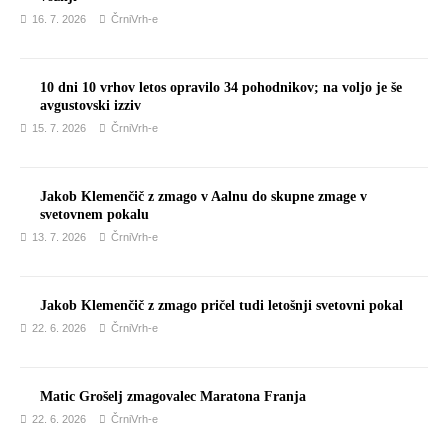
16. 7. 2026
ČrniVrh-e
10 dni 10 vrhov letos opravilo 34 pohodnikov; na voljo je še
avgustovski izziv
15. 7. 2026
ČrniVrh-e
Jakob Klemenčič z zmago v Aalnu do skupne zmage v
svetovnem pokalu
13. 7. 2026
ČrniVrh-e
Jakob Klemenčič z zmago pričel tudi letošnji svetovni pokal
22. 6. 2026
ČrniVrh-e
Matic Grošelj zmagovalec Maratona Franja
22. 6. 2026
ČrniVrh-e