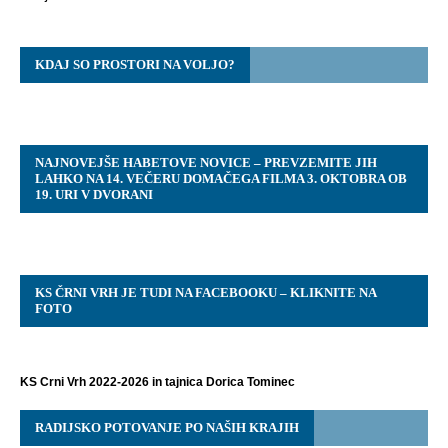
KDAJ SO PROSTORI NA VOLJO?
NAJNOVEJŠE HABETOVE NOVICE – PREVZEMITE JIH
LAHKO NA 14. VEČERU DOMAČEGA FILMA 3. OKTOBRA OB
19. URI V DVORANI
KS ČRNI VRH JE TUDI NA FACEBOOKU – KLIKNITE NA
FOTO
KS Crni Vrh 2022-2026 in tajnica Dorica Tominec
RADIJSKO POTOVANJE PO NAŠIH KRAJIH