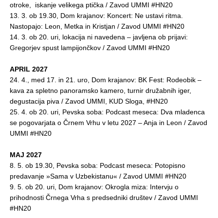
otroke, iskanje velikega ptička / Zavod UMMI #HN20
13. 3. ob 19.30, Dom krajanov: Koncert: Ne ustavi ritma.
Nastopajo: Leon, Metka in Kristjan / Zavod UMMI #HN20
14. 3. ob 20. uri, lokacija ni navedena – javljena ob prijavi:
Gregorjev spust lampijončkov / Zavod UMMI #HN20
APRIL 2027
24. 4., med 17. in 21. uro, Dom krajanov: BK Fest: Rodeobik –
kava za spletno panoramsko kamero, turnir družabnih iger,
degustacija piva / Zavod UMMI, KUD Sloga, #HN20
25. 4. ob 20. uri, Pevska soba: Podcast meseca: Dva mladenca
se pogovarjata o Črnem Vrhu v letu 2027 – Anja in Leon / Zavod
UMMI #HN20
MAJ 2027
8. 5. ob 19.30, Pevska soba: Podcast meseca: Potopisno
predavanje »Sama v Uzbekistanu« / Zavod UMMI #HN20
9. 5. ob 20. uri, Dom krajanov: Okrogla miza: Intervju o
prihodnosti Črnega Vrha s predsedniki društev / Zavod UMMI
#HN20