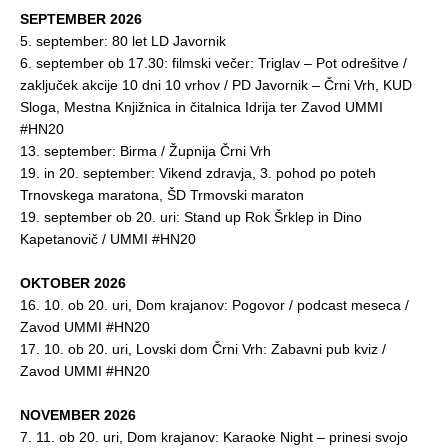
SEPTEMBER 2026
5. september: 80 let LD Javornik
6. september ob 17.30: filmski večer:
Triglav – Pot odrešitve
/
zaključek akcije 10 dni 10 vrhov / PD Javornik – Črni Vrh, KUD
Sloga, Mestna Knjižnica in čitalnica Idrija ter Zavod UMMI
#HN20
13. september: Birma / Župnija Črni Vrh
19. in 20. september: Vikend zdravja, 3. pohod po poteh
Trnovskega maratona, ŠD Trmovski maraton
19. september ob 20. uri: Stand up Rok Šrklep in Dino
Kapetanovič / UMMI #HN20
OKTOBER 2026
16. 10. ob 20. uri, Dom krajanov: Pogovor / podcast meseca /
Zavod UMMI #HN20
17. 10. ob 20. uri, Lovski dom Črni Vrh: Zabavni pub kviz /
Zavod UMMI #HN20
NOVEMBER 2026
7. 11. ob 20. uri, Dom krajanov: Karaoke Night – prinesi svojo