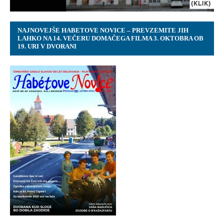
NAJNOVEJŠE HABETOVE NOVICE – PREVZEMITE JIH
LAHKO NA 14. VEČERU DOMAČEGA FILMA 3. OKTOBRA OB
19. URI V DVORANI