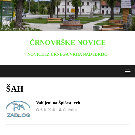
ČRNOVRŠKE NOVICE
NOVICE IZ ČRNEGA VRHA NAD IDRIJO
ŠAH
Vabljeni na Špičasti vrh
6. 8. 2018
ČrniVrh-e