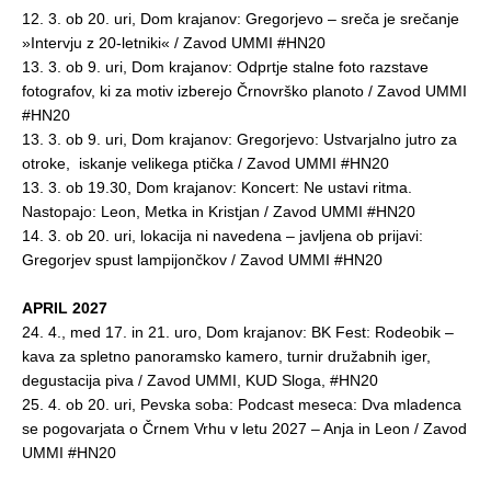
12. 3. ob 20. uri, Dom krajanov: Gregorjevo – sreča je srečanje
»Intervju z 20-letniki« / Zavod UMMI #HN20
13. 3. ob 9. uri, Dom krajanov: Odprtje stalne foto razstave
fotografov, ki za motiv izberejo Črnovrško planoto / Zavod UMMI
#HN20
13. 3. ob 9. uri, Dom krajanov: Gregorjevo: Ustvarjalno jutro za
otroke, iskanje velikega ptička / Zavod UMMI #HN20
13. 3. ob 19.30, Dom krajanov: Koncert: Ne ustavi ritma.
Nastopajo: Leon, Metka in Kristjan / Zavod UMMI #HN20
14. 3. ob 20. uri, lokacija ni navedena – javljena ob prijavi:
Gregorjev spust lampijončkov / Zavod UMMI #HN20
APRIL 2027
24. 4., med 17. in 21. uro, Dom krajanov: BK Fest: Rodeobik –
kava za spletno panoramsko kamero, turnir družabnih iger,
degustacija piva / Zavod UMMI, KUD Sloga, #HN20
25. 4. ob 20. uri, Pevska soba: Podcast meseca: Dva mladenca
se pogovarjata o Črnem Vrhu v letu 2027 – Anja in Leon / Zavod
UMMI #HN20