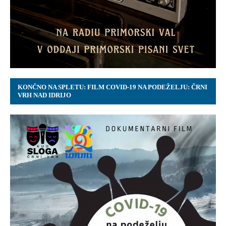
KONČNO NA SPLETU: FILM COVID-19 NA PODEŽELJU: ČRNI
VRH NAD IDRIJO