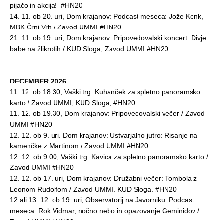
pijačo in akcija! #HN20
14. 11. ob 20. uri, Dom krajanov: Podcast meseca: Jože Kenk,
MBK Črni Vrh / Zavod UMMI #HN20
21. 11. ob 19. uri, Dom krajanov: Pripovedovalski koncert: Divje
babe na žlikrofih / KUD Sloga, Zavod UMMI #HN20
DECEMBER 2026
11. 12. ob 18.30, Vaški trg: Kuhanček za spletno panoramsko
karto / Zavod UMMI, KUD Sloga, #HN20
11. 12. ob 19.30, Dom krajanov: Pripovedovalski večer / Zavod
UMMI #HN20
12. 12. ob 9. uri, Dom krajanov: Ustvarjalno jutro: Risanje na
kamenčke z Martinom / Zavod UMMI #HN20
12. 12. ob 9.00, Vaški trg: Kavica za spletno panoramsko karto /
Zavod UMMI #HN20
12. 12. ob 17. uri, Dom krajanov: Družabni večer: Tombola z
Leonom Rudolfom / Zavod UMMI, KUD Sloga, #HN20
12 ali 13. 12. ob 19. uri, Observatorij na Javorniku: Podcast
meseca: Rok Vidmar, nočno nebo in opazovanje Geminidov /