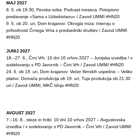
MAJ 2027
8. 5. ob 19.30, Pevska soba: Podcast meseca: Potopisno
predavanje »Sama v Uzbekistanu« / Zavod UMMI #HN20
9. 5. ob 20. uri, Dom krajanov: Okrogla miza: Intervju o
prihodnosti Črnega Vrha s predsedniki društev / Zavod UMMI
#HN20
JUNIJ 2027
18.–27. 6., Črni Vrh: 10 dni 10 vrhov 2027 – Junijska izvedba / v
sodelovanju s PD Javornik – Črni Vrh / Zavod UMMI #HN20
24. 6. ob 19. uri, Dom krajanov: Večer filmskih uspešnic – Veliko
platno: Domača produkcija ob 19. uri, Tuja produkcija ob 21.30
uri / Zavod UMMI, MKČ Idrija #HN20
AVGUST 2027
7.–16. 8., steze in hribi: 10 dni 10 vrhov 2027 – Avgustovska
izvedba / v sodelovanju s PD Javornik – Črni Vrh / Zavod UMMI
#HN20