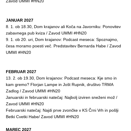
Zavod UMMI #HN20
JANUAR 2027
8. 1. ob 18.30, Dom krajanov ali Koča na Javorniku: Ponovitev
zabavnega pub kviza / Zavod UMMI #HN20
9. 1. ob 20. uri, Dom krajanov: Podcast meseca: Spoznajmo,
česa moramo poesti več. Predstavitev Bernarda Habe / Zavod
UMMI #HN20
FEBRUAR 2027
13. 2. ob 19.30, Dom krajanov: Podcast meseca: Kje smo in
kam gremo? Florjan Lampe in Jošt Rupnik, društvo TRMA
Zadlog / Zavod UMMI #HN20
Januarski in februarski natečaj: Najbolj izviren sneženi mož /
Zavod UMMI #HN20
Februarski natečaj: Najdi prve zvončke v KS Črni Vrh in pošlji
Betki Cvetki Habe/ Zavod UMMI #HN20
MAREC 2027