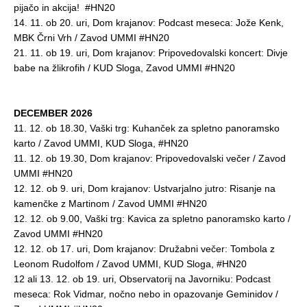
pijačo in akcija! #HN20
14. 11. ob 20. uri, Dom krajanov: Podcast meseca: Jože Kenk,
MBK Črni Vrh / Zavod UMMI #HN20
21. 11. ob 19. uri, Dom krajanov: Pripovedovalski koncert: Divje
babe na žlikrofih / KUD Sloga, Zavod UMMI #HN20
DECEMBER 2026
11. 12. ob 18.30, Vaški trg: Kuhanček za spletno panoramsko
karto / Zavod UMMI, KUD Sloga, #HN20
11. 12. ob 19.30, Dom krajanov: Pripovedovalski večer / Zavod
UMMI #HN20
12. 12. ob 9. uri, Dom krajanov: Ustvarjalno jutro: Risanje na
kamenčke z Martinom / Zavod UMMI #HN20
12. 12. ob 9.00, Vaški trg: Kavica za spletno panoramsko karto /
Zavod UMMI #HN20
12. 12. ob 17. uri, Dom krajanov: Družabni večer: Tombola z
Leonom Rudolfom / Zavod UMMI, KUD Sloga, #HN20
12 ali 13. 12. ob 19. uri, Observatorij na Javorniku: Podcast
meseca: Rok Vidmar, nočno nebo in opazovanje Geminidov /