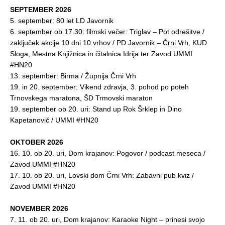
SEPTEMBER 2026
5. september: 80 let LD Javornik
6. september ob 17.30: filmski večer:
Triglav – Pot odrešitve
/
zaključek akcije 10 dni 10 vrhov / PD Javornik – Črni Vrh, KUD
Sloga, Mestna Knjižnica in čitalnica Idrija ter Zavod UMMI
#HN20
13. september: Birma / Župnija Črni Vrh
19. in 20. september: Vikend zdravja, 3. pohod po poteh
Trnovskega maratona, ŠD Trmovski maraton
19. september ob 20. uri: Stand up Rok Šrklep in Dino
Kapetanovič / UMMI #HN20
OKTOBER 2026
16. 10. ob 20. uri, Dom krajanov: Pogovor / podcast meseca /
Zavod UMMI #HN20
17. 10. ob 20. uri, Lovski dom Črni Vrh: Zabavni pub kviz /
Zavod UMMI #HN20
NOVEMBER 2026
7. 11. ob 20. uri, Dom krajanov: Karaoke Night – prinesi svojo