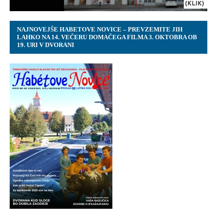
NAJNOVEJŠE HABETOVE NOVICE – PREVZEMITE JIH
LAHKO NA 14. VEČERU DOMAČEGA FILMA 3. OKTOBRA OB
19. URI V DVORANI