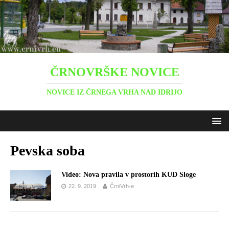
ČRNOVRŠKE NOVICE
NOVICE IZ ČRNEGA VRHA NAD IDRIJO
Pevska soba
Video: Nova pravila v prostorih KUD Sloge
22. 9. 2019
ČrniVrh-e