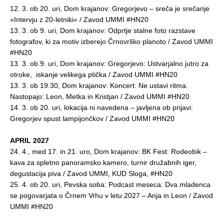
12. 3. ob 20. uri, Dom krajanov: Gregorjevo – sreča je srečanje
»Intervju z 20-letniki« / Zavod UMMI #HN20
13. 3. ob 9. uri, Dom krajanov: Odprtje stalne foto razstave
fotografov, ki za motiv izberejo Črnovrško planoto / Zavod UMMI
#HN20
13. 3. ob 9. uri, Dom krajanov: Gregorjevo: Ustvarjalno jutro za
otroke, iskanje velikega ptička / Zavod UMMI #HN20
13. 3. ob 19.30, Dom krajanov: Koncert: Ne ustavi ritma.
Nastopajo: Leon, Metka in Kristjan / Zavod UMMI #HN20
14. 3. ob 20. uri, lokacija ni navedena – javljena ob prijavi:
Gregorjev spust lampijončkov / Zavod UMMI #HN20
APRIL 2027
24. 4., med 17. in 21. uro, Dom krajanov: BK Fest: Rodeobik –
kava za spletno panoramsko kamero, turnir družabnih iger,
degustacija piva / Zavod UMMI, KUD Sloga, #HN20
25. 4. ob 20. uri, Pevska soba: Podcast meseca: Dva mladenca
se pogovarjata o Črnem Vrhu v letu 2027 – Anja in Leon / Zavod
UMMI #HN20