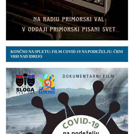
KONČNO NA SPLETU: FILM COVID-19 NA PODEŽELJU: ČRNI
VRH NAD IDRIJO