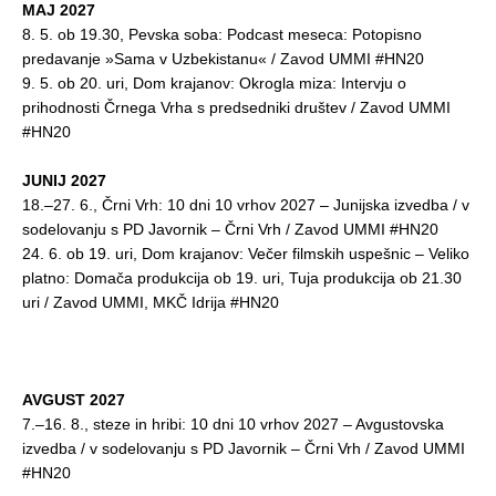
MAJ 2027
8. 5. ob 19.30, Pevska soba: Podcast meseca: Potopisno
predavanje »Sama v Uzbekistanu« / Zavod UMMI #HN20
9. 5. ob 20. uri, Dom krajanov: Okrogla miza: Intervju o
prihodnosti Črnega Vrha s predsedniki društev / Zavod UMMI
#HN20
JUNIJ 2027
18.–27. 6., Črni Vrh: 10 dni 10 vrhov 2027 – Junijska izvedba / v
sodelovanju s PD Javornik – Črni Vrh / Zavod UMMI #HN20
24. 6. ob 19. uri, Dom krajanov: Večer filmskih uspešnic – Veliko
platno: Domača produkcija ob 19. uri, Tuja produkcija ob 21.30
uri / Zavod UMMI, MKČ Idrija #HN20
AVGUST 2027
7.–16. 8., steze in hribi: 10 dni 10 vrhov 2027 – Avgustovska
izvedba / v sodelovanju s PD Javornik – Črni Vrh / Zavod UMMI
#HN20