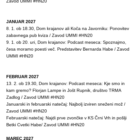
Zavod UMMI #HN20
JANUAR 2027
8. 1. ob 18.30, Dom krajanov ali Koča na Javorniku: Ponovitev
zabavnega pub kviza / Zavod UMMI #HN20
9. 1. ob 20. uri, Dom krajanov: Podcast meseca: Spoznajmo,
česa moramo poesti več. Predstavitev Bernarda Habe / Zavod
UMMI #HN20
FEBRUAR 2027
13. 2. ob 19.30, Dom krajanov: Podcast meseca: Kje smo in
kam gremo? Florjan Lampe in Jošt Rupnik, društvo TRMA
Zadlog / Zavod UMMI #HN20
Januarski in februarski natečaj: Najbolj izviren sneženi mož /
Zavod UMMI #HN20
Februarski natečaj: Najdi prve zvončke v KS Črni Vrh in pošlji
Betki Cvetki Habe/ Zavod UMMI #HN20
MAREC 2027