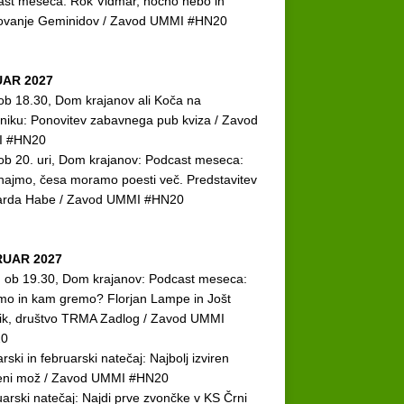
st meseca: Rok Vidmar, nočno nebo in
ovanje Geminidov / Zavod UMMI #HN20
AR 2027
 ob 18.30, Dom krajanov ali Koča na
niku: Ponovitev zabavnega pub kviza / Zavod
 #HN20
 ob 20. uri, Dom krajanov: Podcast meseca:
ajmo, česa moramo poesti več. Predstavitev
arda Habe / Zavod UMMI #HN20
UAR 2027
. ob 19.30, Dom krajanov: Podcast meseca:
mo in kam gremo? Florjan Lampe in Jošt
ik, društvo TRMA Zadlog / Zavod UMMI
0
rski in februarski natečaj: Najbolj izviren
eni mož / Zavod UMMI #HN20
arski natečaj: Najdi prve zvončke v KS Črni