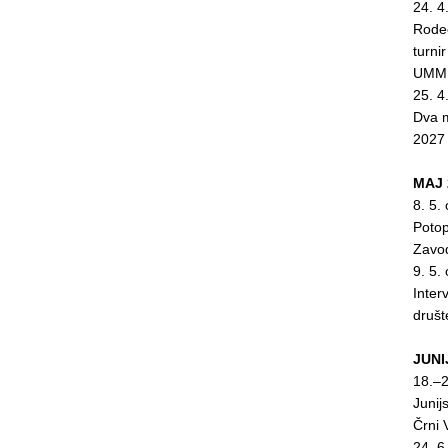
24. 4
Rodeo
turni
UMMI
25. 4
Dva m
2027
MAJ 
8. 5.
Potop
Zavo
9. 5.
Inter
druš
JUNI
18.–2
Junij
Črni
24. 6