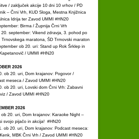
itve
/ zaključek akcije 10 dni 10 vrhov / PD
nik – Črni Vrh, KUD Sloga, Mestna Knjižnica
talnica Idrija ter Zavod UMMI #HN20
eptember: Birma / Župnija Črni Vrh
n 20. september: Vikend zdravja, 3. pohod po
h Trnovskega maratona, ŠD Trmovski maraton
eptember ob 20. uri: Stand up Rok Šrklep in
 Kapetanovič / UMMI #HN20
OBER 2026
0. ob 20. uri, Dom krajanov: Pogovor /
ast meseca / Zavod UMMI #HN20
0. ob 20. uri, Lovski dom Črni Vrh: Zabavni
kviz / Zavod UMMI #HN20
EMBER 2026
. ob 20. uri, Dom krajanov: Karaoke Night –
si svojo pijačo in akcija! #HN20
1. ob 20. uri, Dom krajanov: Podcast meseca:
 Kenk, MBK Črni Vrh / Zavod UMMI #HN20