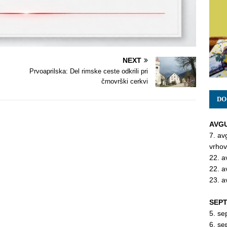
NEXT
Prvoaprilska: Del rimske ceste odkrili pri
črnovrški cerkvi
DO
AVGU
7. av
vrhov
22. a
22. a
23. a
SEPT
5. se
6. se