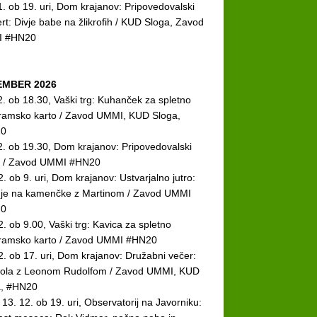
1. ob 19. uri, Dom krajanov: Pripovedovalski
rt: Divje babe na žlikrofih / KUD Sloga, Zavod
 #HN20
EMBER 2026
2. ob 18.30, Vaški trg: Kuhanček za spletno
ramsko karto / Zavod UMMI, KUD Sloga,
0
2. ob 19.30, Dom krajanov: Pripovedovalski
r / Zavod UMMI #HN20
2. ob 9. uri, Dom krajanov: Ustvarjalno jutro:
nje na kamenčke z Martinom / Zavod UMMI
0
2. ob 9.00, Vaški trg: Kavica za spletno
ramsko karto / Zavod UMMI #HN20
2. ob 17. uri, Dom krajanov: Družabni večer:
ola z Leonom Rudolfom / Zavod UMMI, KUD
a, #HN20
i 13. 12. ob 19. uri, Observatorij na Javorniku: