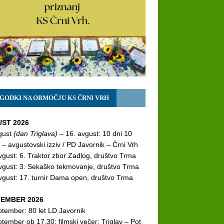
GODKI NA OBMOČJU KS ČRNI VRH
ST 2026
gust
(dan Triglava)
– 16. avgust: 10 dni 10
 – avgustovski izziv / PD Javornik – Črni Vrh
vgust: 6. Traktor zbor Zadlog, društvo Trma
vgust: 3. Sekaško tekmovanje, društvo Trma
vgust: 17. turnir Dama open, društvo Trma
EMBER 2026
ptember: 80 let LD Javornik
ptember ob 17.30: filmski večer:
Triglav – Pot