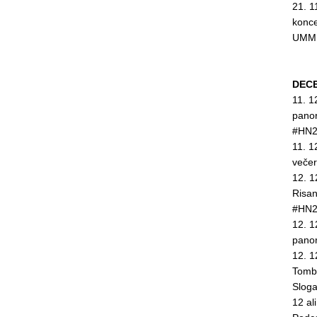
21. 1
konce
UMMI
DEC
11. 1
pano
#HN2
11. 1
veče
12. 1
Risa
#HN2
12. 1
pano
12. 1
Tomb
Slog
12 al