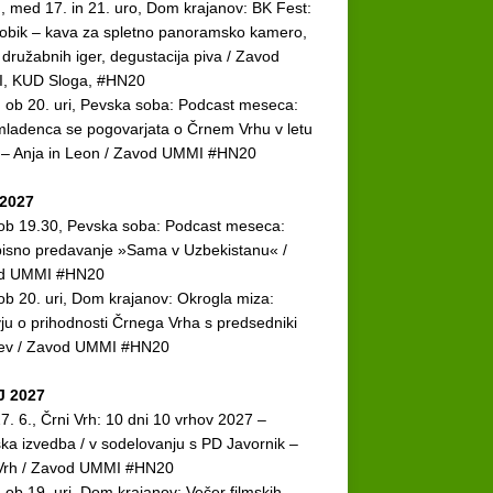
., med 17. in 21. uro, Dom krajanov: BK Fest:
bik – kava za spletno panoramsko kamero,
r družabnih iger, degustacija piva / Zavod
, KUD Sloga, #HN20
. ob 20. uri, Pevska soba: Podcast meseca:
ladenca se pogovarjata o Črnem Vrhu v letu
 – Anja in Leon / Zavod UMMI #HN20
2027
 ob 19.30, Pevska soba: Podcast meseca:
isno predavanje »Sama v Uzbekistanu« /
d UMMI #HN20
 ob 20. uri, Dom krajanov: Okrogla miza:
vju o prihodnosti Črnega Vrha s predsedniki
tev / Zavod UMMI #HN20
J 2027
7. 6., Črni Vrh: 10 dni 10 vrhov 2027 –
ska izvedba / v sodelovanju s PD Javornik –
 Vrh / Zavod UMMI #HN20
. ob 19. uri, Dom krajanov: Večer filmskih