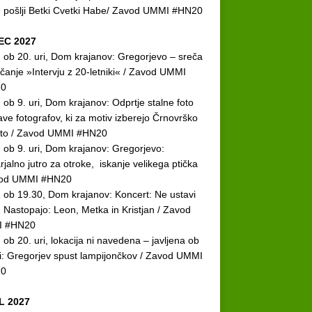
n pošlji Betki Cvetki Habe/ Zavod UMMI #HN20
C 2027
. ob 20. uri, Dom krajanov: Gregorjevo – sreča
ečanje »Intervju z 20-letniki« / Zavod UMMI
0
. ob 9. uri, Dom krajanov: Odprtje stalne foto
ave fotografov, ki za motiv izberejo Črnovrško
oto / Zavod UMMI #HN20
. ob 9. uri, Dom krajanov: Gregorjevo:
rjalno jutro za otroke, iskanje velikega ptička
vod UMMI #HN20
. ob 19.30, Dom krajanov: Koncert: Ne ustavi
. Nastopajo: Leon, Metka in Kristjan / Zavod
 #HN20
. ob 20. uri, lokacija ni navedena – javljena ob
vi: Gregorjev spust lampijončkov / Zavod UMMI
0
L 2027