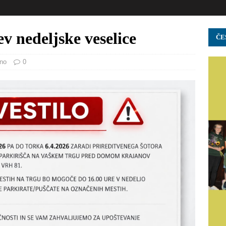
v nedeljske veselice
ČE
ano
0