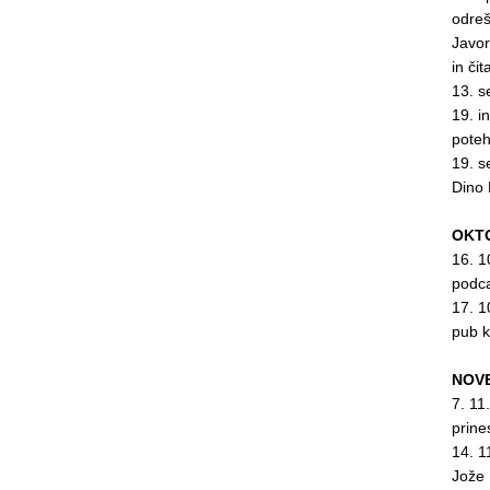
odreš
Javor
in či
13. s
19. i
pote
19. s
Dino
OKT
16. 1
podc
17. 1
pub 
NOV
7. 11
prine
14. 1
Jože