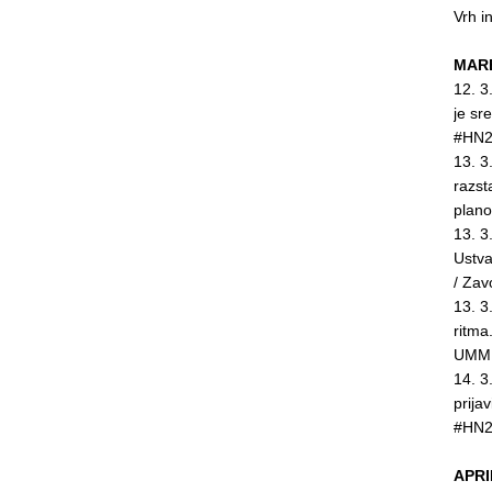
Vrh i
MARE
12. 3
je sr
#HN2
13. 3
razst
plan
13. 3
Ustva
/ Za
13. 3
ritma
UMMI
14. 3
prija
#HN2
APRI