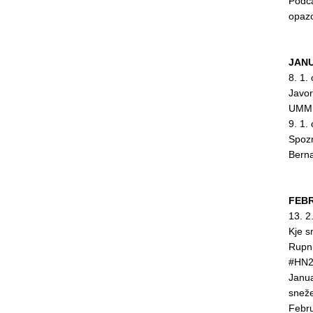
Podca
opaz
JANU
8. 1.
Javor
UMMI
9. 1.
Spozn
Bern
FEBR
13. 2
Kje s
Rupn
#HN2
Janua
snež
Febru