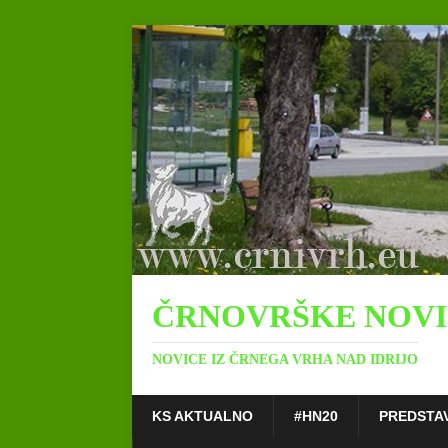
ČRNOVRŠKE NOV
NOVICE IZ ČRNEGA VRHA NAD IDRIJO
KS AKTUALNO
#HN20
PREDSTA