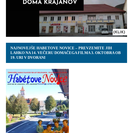
NAJNOVEJŠE HABETOVE NOVICE – PREVZEMITE JIH
LAHKO NA 14. VEČERU DOMAČEGA FILMA 3. OKTOBRA OB
19. URI V DVORANI