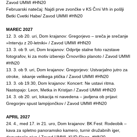
Zavod UMMI #HN20
Februarski natečaj: Najdi prve zvončke v KS Črni Vrh in pošlji
Betki Cvetki Habe/ Zavod UMMI #HN20
MAREC 2027
12. 3. ob 20. uri, Dom krajanov: Gregorjevo – sreča je srečanje
»Intervju z 20-letniki« / Zavod UMMI #HN20
13. 3. ob 9. uri, Dom krajanov: Odprtje stalne foto razstave
fotografov, ki za motiv izberejo Črnovrško planoto / Zavod UMMI
#HN20
13. 3. ob 9. uri, Dom krajanov: Gregorjevo: Ustvarjalno jutro za
otroke, iskanje velikega ptička / Zavod UMMI #HN20
13. 3. ob 19.30, Dom krajanov: Koncert: Ne ustavi ritma.
Nastopajo: Leon, Metka in Kristjan / Zavod UMMI #HN20
14. 3. ob 20. uri, lokacija ni navedena – javljena ob prijavi:
Gregorjev spust lampijončkov / Zavod UMMI #HN20
APRIL 2027
24. 4., med 17. in 21. uro, Dom krajanov: BK Fest: Rodeobik –
kava za spletno panoramsko kamero, turnir družabnih iger,
degustacija piva / Zavod UMMI, KUD Sloga, #HN20