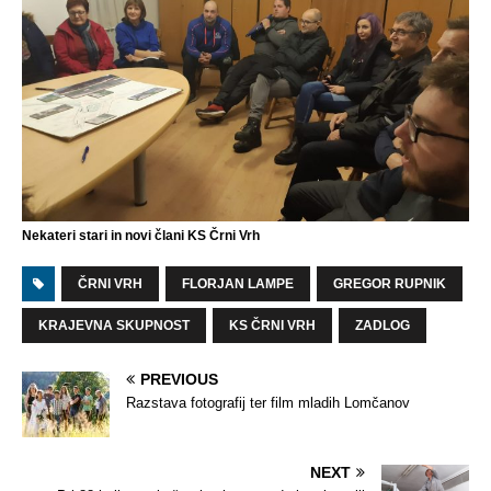
Nekateri stari in novi člani KS Črni Vrh
ČRNI VRH
FLORJAN LAMPE
GREGOR RUPNIK
KRAJEVNA SKUPNOST
KS ČRNI VRH
ZADLOG
PREVIOUS
Razstava fotografij ter film mladih Lomčanov
NEXT