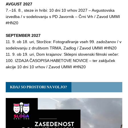
AVGUST 2027
7.–16. 8., steze in hribi: 10 dni 10 vrhov 2027 – Avgustovska
izvedba / v sodelovanju s PD Javornik – Črni Vrh / Zavod UMMI
#HN20
SEPTEMBER 2027
11. 9. ob 18. uri, Storžice: Fotografiranje vseh 99. zadožanov / v
sodelovanju z društvom TRMA, Zadlog / Zavod UMMI #HN20
11. 9. ob 19. uri, Dom krajanov: Sklepni slovenski filmski večer:
100. IZDAJA ČASOPISA HABETOVE NOVICE – ter zaključek
akcije 10 dni 10 vrhov / Zavod UMMI #HN20
KDAJ SO PROSTORI NA VOLJO?