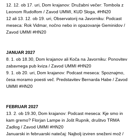
12. 12. ob 17. uri, Dom krajanov: Družabni večer: Tombola z
Leonom Rudolfom / Zavod UMMI, KUD Sloga, #HN20
12 ali 13. 12. ob 19. uri, Observatorij na Javorniku: Podcast
meseca: Rok Vidmar, nočno nebo in opazovanje Geminidov /
Zavod UMMI #HN20
JANUAR 2027
8. 1. ob 18.30, Dom krajanov ali Koča na Javorniku: Ponovitev
zabavnega pub kviza / Zavod UMMI #HN20
9. 1. ob 20. uri, Dom krajanov: Podcast meseca: Spoznajmo,
česa moramo poesti več. Predstavitev Bernarda Habe / Zavod
UMMI #HN20
FEBRUAR 2027
13. 2. ob 19.30, Dom krajanov: Podcast meseca: Kje smo in
kam gremo? Florjan Lampe in Jošt Rupnik, društvo TRMA
Zadlog / Zavod UMMI #HN20
Januarski in februarski natečaj: Najbolj izviren sneženi mož /