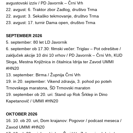
avgustovski izziv / PD Javornik – Črni Vrh
22. avgust: 6. Traktor zbor Zadlog, društvo Trma
22. avgust: 3. Sekaško tekmovanje, društvo Trma
23. avgust: 17. turnir Dama open, društvo Trma
SEPTEMBER 2026
5. september: 80 let LD Javornik
6. september ob 17.30: filmski večer:
Triglav – Pot odrešitve
/
zaključek akcije 10 dni 10 vrhov / PD Javornik – Črni Vrh, KUD
Sloga, Mestna Knjižnica in čitalnica Idrija ter Zavod UMMI
#HN20
13. september: Birma / Župnija Črni Vrh
19. in 20. september: Vikend zdravja, 3. pohod po poteh
Trnovskega maratona, ŠD Trmovski maraton
19. september ob 20. uri: Stand up Rok Šrklep in Dino
Kapetanovič / UMMI #HN20
OKTOBER 2026
16. 10. ob 20. uri, Dom krajanov: Pogovor / podcast meseca /
Zavod UMMI #HN20