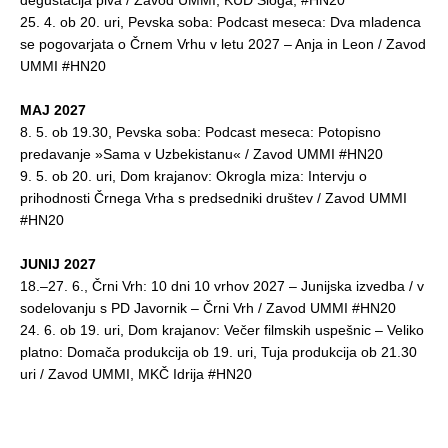
25. 4. ob 20. uri, Pevska soba: Podcast meseca: Dva mladenca
se pogovarjata o Črnem Vrhu v letu 2027 – Anja in Leon / Zavod
UMMI #HN20
MAJ 2027
8. 5. ob 19.30, Pevska soba: Podcast meseca: Potopisno
predavanje »Sama v Uzbekistanu« / Zavod UMMI #HN20
9. 5. ob 20. uri, Dom krajanov: Okrogla miza: Intervju o
prihodnosti Črnega Vrha s predsedniki društev / Zavod UMMI
#HN20
JUNIJ 2027
18.–27. 6., Črni Vrh: 10 dni 10 vrhov 2027 – Junijska izvedba / v
sodelovanju s PD Javornik – Črni Vrh / Zavod UMMI #HN20
24. 6. ob 19. uri, Dom krajanov: Večer filmskih uspešnic – Veliko
platno: Domača produkcija ob 19. uri, Tuja produkcija ob 21.30
uri / Zavod UMMI, MKČ Idrija #HN20