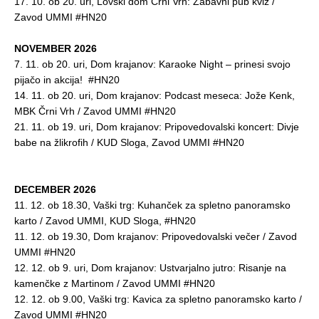
17. 10. ob 20. uri, Lovski dom Črni Vrh: Zabavni pub kviz /
Zavod UMMI #HN20
NOVEMBER 2026
7. 11. ob 20. uri, Dom krajanov: Karaoke Night – prinesi svojo
pijačo in akcija! #HN20
14. 11. ob 20. uri, Dom krajanov: Podcast meseca: Jože Kenk,
MBK Črni Vrh / Zavod UMMI #HN20
21. 11. ob 19. uri, Dom krajanov: Pripovedovalski koncert: Divje
babe na žlikrofih / KUD Sloga, Zavod UMMI #HN20
DECEMBER 2026
11. 12. ob 18.30, Vaški trg: Kuhanček za spletno panoramsko
karto / Zavod UMMI, KUD Sloga, #HN20
11. 12. ob 19.30, Dom krajanov: Pripovedovalski večer / Zavod
UMMI #HN20
12. 12. ob 9. uri, Dom krajanov: Ustvarjalno jutro: Risanje na
kamenčke z Martinom / Zavod UMMI #HN20
12. 12. ob 9.00, Vaški trg: Kavica za spletno panoramsko karto /
Zavod UMMI #HN20