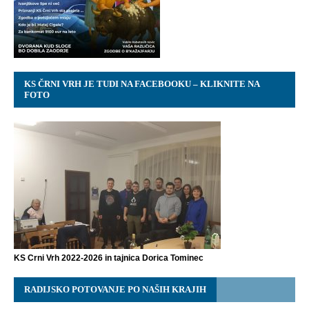
KS ČRNI VRH JE TUDI NA FACEBOOKU – KLIKNITE NA
FOTO
KS Crni Vrh 2022-2026 in tajnica Dorica Tominec
RADIJSKO POTOVANJE PO NAŠIH KRAJIH